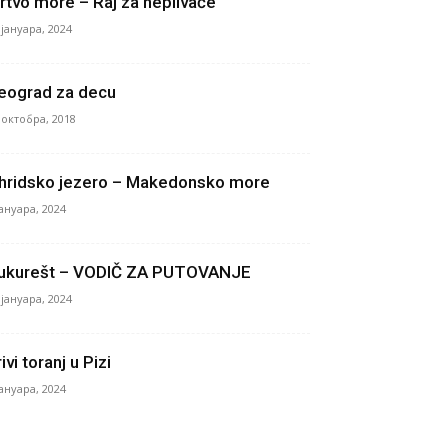
rtvo more – Raj za neplivače
 јануара, 2024
eograd za decu
 октобра, 2018
hridsko jezero – Makedonsko more
јануара, 2024
ukurešt – VODIČ ZA PUTOVANJE
 јануара, 2024
ivi toranj u Pizi
јануара, 2024