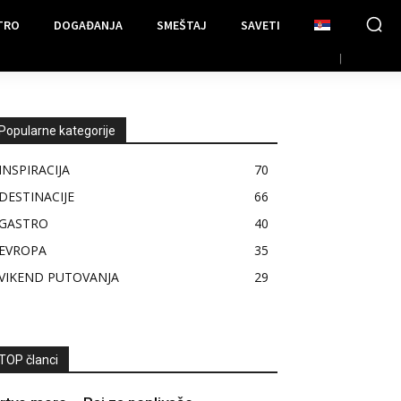
TRO
DOGAĐANJA
SMEŠTAJ
SAVETI
Popularne kategorije
INSPIRACIJA
70
DESTINACIJE
66
GASTRO
40
EVROPA
35
VIKEND PUTOVANJA
29
TOP članci