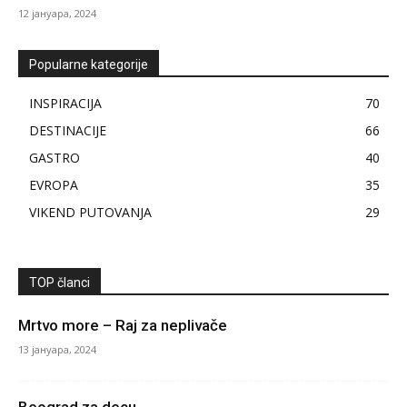
12 јануара, 2024
Popularne kategorije
INSPIRACIJA
70
DESTINACIJE
66
GASTRO
40
EVROPA
35
VIKEND PUTOVANJA
29
TOP članci
Mrtvo more – Raj za neplivače
13 јануара, 2024