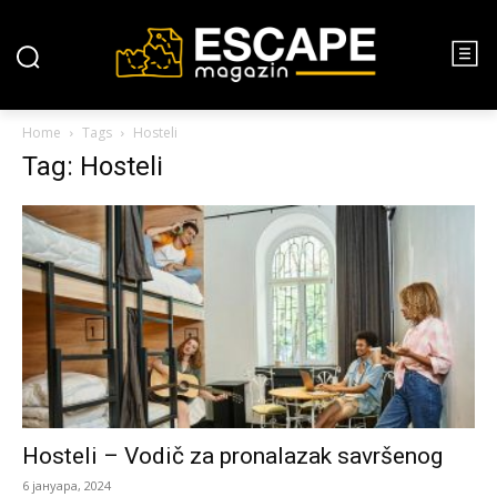
Home
Tags
Hosteli
Tag: Hosteli
Hosteli – Vodič za pronalazak savršenog
6 јануара, 2024