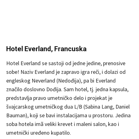
Hotel Everland, Francuska
Hotel Everland se sastoji od jedne jedine, prenosive
sobe! Naziv Everland je zapravo igra reči, i dolazi od
engleskog Neverland (Nedođija), pa bi Everland
značilo doslovno Dođija. Sam hotel, tj. jedna kapsula,
predstavlja pravo umetničko delo i projekat je
švajcarskog umetničkog dua L/B (Sabina Lang, Daniel
Bauman), koji se bavi instalacijama u prostoru. Jedina
soba hotela imã veliki krevet i maleni salon, kao i
umetnički uređeno kupatilo.