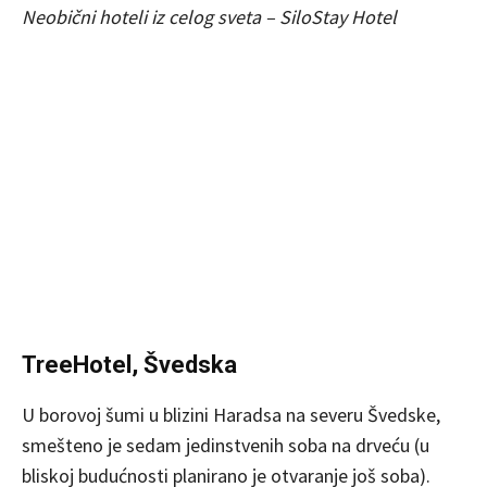
Neobični hoteli iz celog sveta – SiloStay Hotel
TreeHotel, Švedska
U borovoj šumi u blizini Haradsa na severu Švedske,
smešteno je sedam jedinstvenih soba na drveću (u
bliskoj budućnosti planirano je otvaranje još soba).