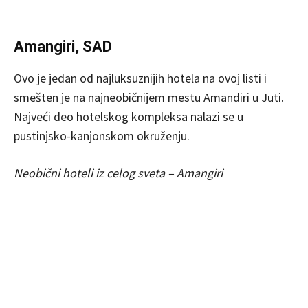
Amangiri, SAD
Ovo je jedan od najluksuznijih hotela na ovoj listi i
smešten je na najneobičnijem mestu Amandiri u Juti.
Najveći deo hotelskog kompleksa nalazi se u
pustinjsko-kanjonskom okruženju.
Neobični hoteli iz celog sveta – Amangiri