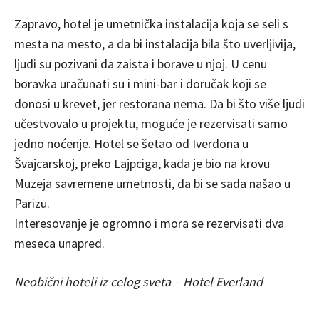
Zapravo, hotel je umetnička instalacija koja se seli s
mesta na mesto, a da bi instalacija bila što uverljivija,
ljudi su pozivani da zaista i borave u njoj. U cenu
boravka uračunati su i mini-bar i doručak koji se
donosi u krevet, jer restorana nema. Da bi što više ljudi
učestvovalo u projektu, moguće je rezervisati samo
jedno noćenje. Hotel se šetao od Iverdona u
Švajcarskoj, preko Lajpciga, kada je bio na krovu
Muzeja savremene umetnosti, da bi se sada našao u
Parizu.
Interesovanje je ogromno i mora se rezervisati dva
meseca unapred.
Neobični hoteli iz celog sveta – Hotel Everland