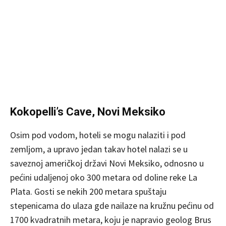
Kokopelli’s Cave, Novi Meksiko
Osim pod vodom, hoteli se mogu nalaziti i pod
zemljom, a upravo jedan takav hotel nalazi se u
saveznoj američkoj državi Novi Meksiko, odnosno u
pećini udaljenoj oko 300 metara od doline reke La
Plata. Gosti se nekih 200 metara spuštaju
stepenicama do ulaza gde nailaze na kružnu pećinu od
1700 kvadratnih metara, koju je napravio geolog Brus