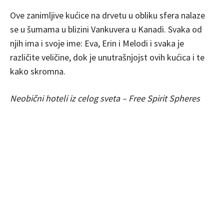
Ove zanimljive kućice na drvetu u obliku sfera nalaze
se u šumama u blizini Vankuvera u Kanadi. Svaka od
njih ima i svoje ime: Eva, Erin i Melodi i svaka je
različite veličine, dok je unutrašnjojst ovih kućica i te
kako skromna.
Neobični hoteli iz celog sveta – Free Spirit Spheres