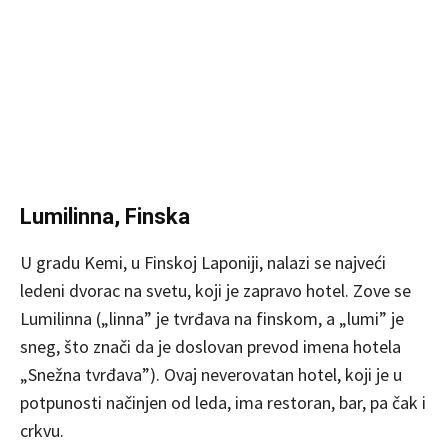
Lumilinna, Finska
U gradu Kemi, u Finskoj Laponiji, nalazi se najveći
ledeni dvorac na svetu, koji je zapravo hotel. Zove se
Lumilinna („linna” je tvrđava na finskom, a „lumi” je
sneg, što znači da je doslovan prevod imena hotela
„Snežna tvrđava”). Ovaj neverovatan hotel, koji je u
potpunosti načinjen od leda, ima restoran, bar, pa čak i
crkvu.