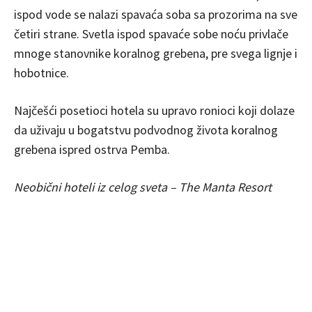
ispod vode se nalazi spavaća soba sa prozorima na sve
četiri strane. Svetla ispod spavaće sobe noću privlače
mnoge stanovnike koralnog grebena, pre svega lignje i
hobotnice.
Najčešći posetioci hotela su upravo ronioci koji dolaze
da uživaju u bogatstvu podvodnog života koralnog
grebena ispred ostrva Pemba.
Neobični hoteli iz celog sveta – The Manta Resort