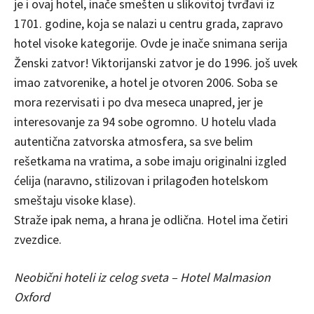
je i ovaj hotel, inače smešten u slikovitoj tvrđavi iz
1701. godine, koja se nalazi u centru grada, zapravo
hotel visoke kategorije. Ovde je inače snimana serija
Ženski zatvor! Viktorijanski zatvor je do 1996. još uvek
imao zatvorenike, a hotel je otvoren 2006. Soba se
mora rezervisati i po dva meseca unapred, jer je
interesovanje za 94 sobe ogromno. U hotelu vlada
autentična zatvorska atmosfera, sa sve belim
rešetkama na vratima, a sobe imaju originalni izgled
ćelija (naravno, stilizovan i prilagođen hotelskom
smeštaju visoke klase).
Straže ipak nema, a hrana je odlična. Hotel ima četiri
zvezdice.
Neobični hoteli iz celog sveta – Hotel Malmasion
Oxford