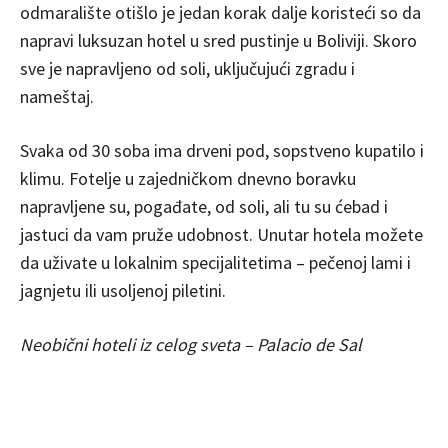
odmaralište otišlo je jedan korak dalje koristeći so da
napravi luksuzan hotel u sred pustinje u Boliviji. Skoro
sve je napravljeno od soli, uključujući zgradu i
nameštaj.
Svaka od 30 soba ima drveni pod, sopstveno kupatilo i
klimu. Fotelje u zajedničkom dnevno boravku
napravljene su, pogađate, od soli, ali tu su ćebad i
jastuci da vam pruže udobnost. Unutar hotela možete
da uživate u lokalnim specijalitetima – pečenoj lami i
jagnjetu ili usoljenoj piletini.
Neobični hoteli iz celog sveta – Palacio de Sal