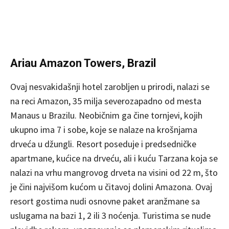
Ariau Amazon Towers, Brazil
Ovaj nesvakidašnji hotel zarobljen u prirodi, nalazi se
na reci Amazon, 35 milja severozapadno od mesta
Manaus u Brazilu. Neobičnim ga čine tornjevi, kojih
ukupno ima 7 i sobe, koje se nalaze na krošnjama
drveća u džungli. Resort poseduje i predsedničke
apartmane, kućice na drveću, ali i kuću Tarzana koja se
nalazi na vrhu mangrovog drveta na visini od 22 m, što
je čini najvišom kućom u čitavoj dolini Amazona. Ovaj
resort gostima nudi osnovne paket aranžmane sa
uslugama na bazi 1, 2 ili 3 noćenja. Turistima se nude