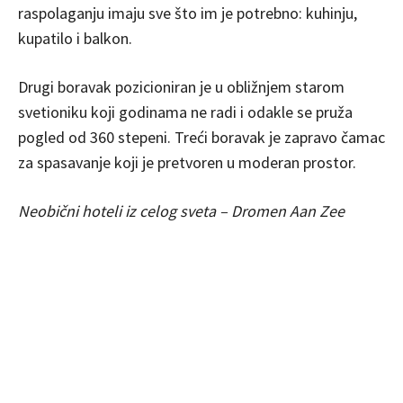
raspolaganju imaju sve što im je potrebno: kuhinju,
kupatilo i balkon.
Drugi boravak pozicioniran je u obližnjem starom
svetioniku koji godinama ne radi i odakle se pruža
pogled od 360 stepeni. Treći boravak je zapravo čamac
za spasavanje koji je pretvoren u moderan prostor.
Neobični hoteli iz celog sveta – Dromen Aan Zee