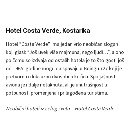
Hotel Costa Verde, Kostarika
Hotel “Costa Verde” ima jedan vrlo neobičan slogan
koji glasi: “Još uvek više majmuna, nego ljudi…”, a ono
po čemu se izdvaja od ostalih hotela je to što gosti još
od 1965. godine mogu da spavaju u Boingu 727 koji je
pretvoren u luksuznu dvosobnu kućicu. Spoljašnost
aviona je i dalje netaknuta, ali je unutrašnjost u
potpunosti promenjena i prilagođena turistima.
Neobični hoteli iz celog sveta – Hotel Costa Verde