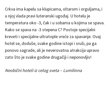
Crkva ima kapelu sa klupicama, oltarom i orguljama, i
u njoj vlada pravi luteranski ugođaj. U hotelu je
temperatura oko -3, čak i u sobama u kojima se spava.
Kako se spava na -3 stepena C? Postoje specijalni
kreveti i specijalne ultratople vreće za spavanje. Ovaj
hotel se, doduše, svake godine istopi i sruši, pa ga
ponovo sagrade, ali je neverovatna atrakcija upravo
zato što je svake godine drugačiji i neponovljiv!
Neobični hoteli iz celog sveta – Lumilinna