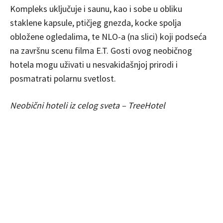
Kompleks uključuje i saunu, kao i sobe u obliku
staklene kapsule, ptičjeg gnezda, kocke spolja
obložene ogledalima, te NLO-a (na slici) koji podseća
na završnu scenu filma E.T. Gosti ovog neobičnog
hotela mogu uživati u nesvakidašnjoj prirodi i
posmatrati polarnu svetlost.
Neobični hoteli iz celog sveta – TreeHotel