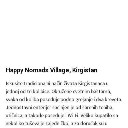
Happy Nomads Village, Kirgistan
Iskusite tradicionalni način života Kirgistanaca u
jednoj od tri kolibice. Okružene cvetnim baštama,
svaka od koliba poseduje podno grejanje i dva kreveta.
Jednostavni enterijer sačinjen je od šarenih tepiha,
utičnica, a takođe poseduje i Wi-Fi. Veliko kupatilo sa
nekoliko tuševa je zajedničko, a za doručak su u