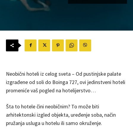
Neobični hoteli iz celog sveta – Od pustinjske palate
izgrađene od soli do Boinga 727, ovi jedinstveni hoteli
promeniće vaš pogled na hotelijerstvo…
Šta to hotele čini neobičnim? To može biti
arhitektonski izgled objekta, uređenje soba, način
pružanja usluga u hotelu ili samo okruženje.