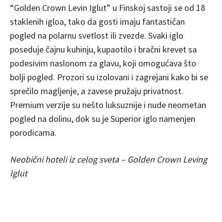
“Golden Crown Levin Iglut” u Finskoj sastoji se od 18
staklenih igloa, tako da gosti imaju fantastičan
pogled na polarnu svetlost ili zvezde. Svaki iglo
poseduje čajnu kuhinju, kupaotilo i bračni krevet sa
podesivim naslonom za glavu, koji omogućava što
bolji pogled. Prozori su izolovani i zagrejani kako bi se
sprečilo magljenje, a zavese pružaju privatnost.
Premium verzije su nešto luksuznije i nude neometan
pogled na dolinu, dok su je Superior iglo namenjen
porodicama.
Neobični hoteli iz celog sveta – Golden Crown Leving
Iglut