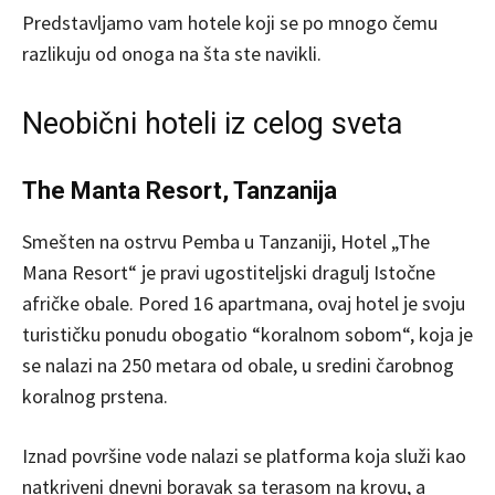
Predstavljamo vam hotele koji se po mnogo čemu
razlikuju od onoga na šta ste navikli.
Neobični hoteli iz celog sveta
The Manta Resort, Tanzanija
Smešten na ostrvu Pemba u Tanzaniji, Hotel „The
Mana Resort“ je pravi ugostiteljski dragulj Istočne
afričke obale. Pored 16 apartmana, ovaj hotel je svoju
turističku ponudu obogatio “koralnom sobom“, koja je
se nalazi na 250 metara od obale, u sredini čarobnog
koralnog prstena.
Iznad površine vode nalazi se platforma koja služi kao
natkriveni dnevni boravak sa terasom na krovu, a