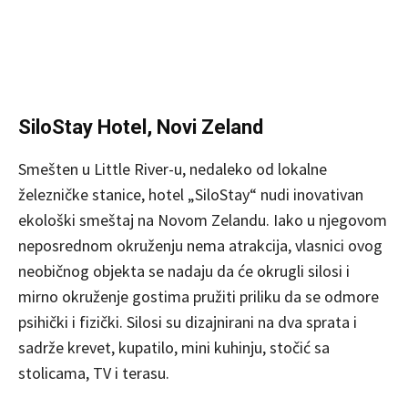
SiloStay Hotel, Novi Zeland
Smešten u Little River-u, nedaleko od lokalne
železničke stanice, hotel „SiloStay“ nudi inovativan
ekološki smeštaj na Novom Zelandu. Iako u njegovom
neposrednom okruženju nema atrakcija, vlasnici ovog
neobičnog objekta se nadaju da će okrugli silosi i
mirno okruženje gostima pružiti priliku da se odmore
psihički i fizički. Silosi su dizajnirani na dva sprata i
sadrže krevet, kupatilo, mini kuhinju, stočić sa
stolicama, TV i terasu.