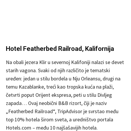
Hotel Featherbed Railroad, Kalifornija
Na obali jezera Klir u severnoj Kalifoniji nalazi se devet
starih vagona. Svaki od njih različito je tematski
uređen: jedan u stilu bordela u Nju Orleansu, drugi na
temu Kazablanke, treći kao tropska kuća na plaži,
četvrti poput Orijent ekspresa, peti u stilu Divljeg
zapada… Ovaj neobični B&B rizort, čiji je naziv
„Featherbed Railroad“, TripAdvisor je svrstao među
top 10% hotela širom sveta, a uredništvo portala
Hotels.com – među 10 najšašavijih hotela.