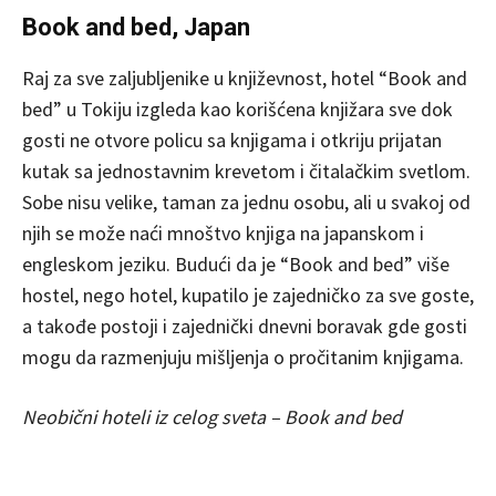
Book and bed, Japan
Raj za sve zaljubljenike u književnost, hotel “Book and
bed” u Tokiju izgleda kao korišćena knjižara sve dok
gosti ne otvore policu sa knjigama i otkriju prijatan
kutak sa jednostavnim krevetom i čitalačkim svetlom.
Sobe nisu velike, taman za jednu osobu, ali u svakoj od
njih se može naći mnoštvo knjiga na japanskom i
engleskom jeziku. Budući da je “Book and bed” više
hostel, nego hotel, kupatilo je zajedničko za sve goste,
a takođe postoji i zajednički dnevni boravak gde gosti
mogu da razmenjuju mišljenja o pročitanim knjigama.
Neobični hoteli iz celog sveta – Book and bed