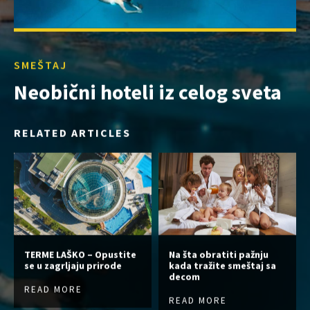
SMEŠTAJ
Neobični hoteli iz celog sveta
RELATED ARTICLES
TERME LAŠKO – Opustite
Na šta obratiti pažnju
se u zagrljaju prirode
kada tražite smeštaj sa
decom
READ MORE
READ MORE