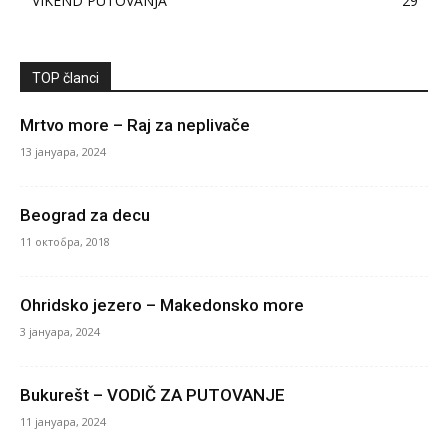
VIKEND PUTOVANJA
29
TOP članci
Mrtvo more – Raj za neplivače
13 јануара, 2024
Beograd za decu
11 октобра, 2018
Ohridsko jezero – Makedonsko more
3 јануара, 2024
Bukurešt – VODIČ ZA PUTOVANJE
11 јануара, 2024