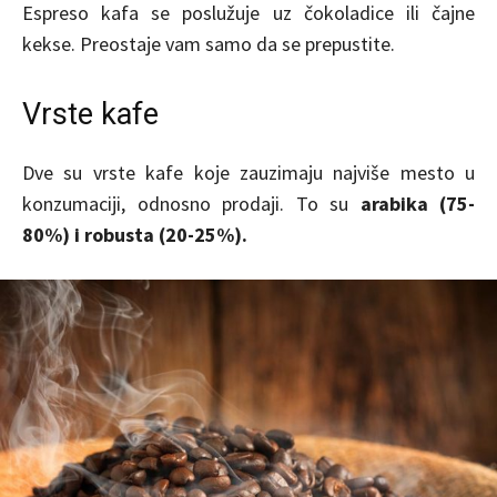
Espreso kafa se poslužuje uz čokoladice ili čajne
kekse. Preostaje vam samo da se prepustite.
Vrste kafe
Dve su vrste kafe koje zauzimaju najviše mesto u
konzumaciji, odnosno prodaji. To su
arabika (75-
80%) i robusta (20-25%).