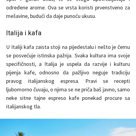
određene arome. Ova se vrsta koristi prvenstveno za
mešavine, budući da daje punoću ukusu.
Italija i kafa
U Italiji kafa zaista stoji na pijedestalu i nešto je čemu
se posvećuje istinska pažnja. Svaka kultura ima svoje
specifičnosti, a Italija je uspela da razvije i kulturu
pijenja kafe, odnosno da pažljivo neguje tradiciju
pravog italijanskog espresa. Pravi se recepti
ljubomorno čuvaju, o njima se ne priča baš javno, samo
neke sitne tajne espreso kafe ponekad procure sa
italijanskog tla.