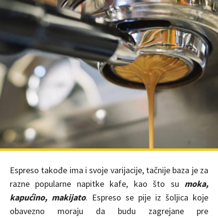
Espreso takođe ima i svoje varijacije, tačnije baza je za
razne popularne napitke kafe, kao što su
moka,
kapućino, makijato
. Espreso se pije iz šoljica koje
obavezno moraju da budu zagrejane pre