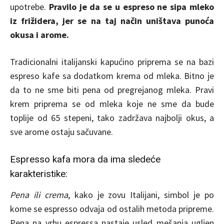
upotrebe.
Pravilo je da se u espreso ne sipa mleko
iz frižidera, jer se na taj način uništava punoća
okusa i arome.
Tradicionalni italijanski kapućino priprema se na bazi
espreso kafe sa dodatkom krema od mleka. Bitno je
da to ne sme biti pena od pregrejanog mleka. Pravi
krem priprema se od mleka koje ne sme da bude
toplije od 65 stepeni, tako zadržava najbolji okus, a
sve arome ostaju sačuvane.
Espresso kafa mora da ima sledeće
karakteristike:
Pena ili crema
, kako je zovu Italijani, simbol je po
kome se espresso odvaja od ostalih metoda pripreme.
Pena na vrhu espressa nastaje usled mešanja ugljen