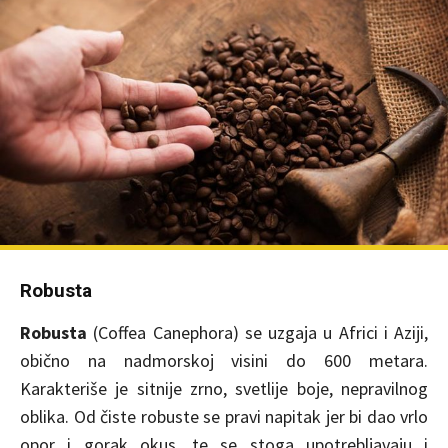
Robusta
Robusta
(Coffea Canephora) se uzgaja u Africi i Aziji,
obično na nadmorskoj visini do 600 metara.
Karakteriše je sitnije zrno, svetlije boje, nepravilnog
oblika. Od čiste robuste se pravi napitak jer bi dao vrlo
opor i gorak okus, te se stoga upotrebljavaju i