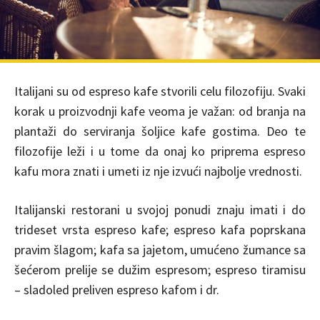
Italijani su od espreso kafe stvorili celu filozofiju. Svaki
korak u proizvodnji kafe veoma je važan: od branja na
plantaži do serviranja šoljice kafe gostima. Deo te
filozofije leži i u tome da onaj ko priprema espreso
kafu mora znati i umeti iz nje izvući najbolje vrednosti.
Italijanski restorani u svojoj ponudi znaju imati i do
trideset vrsta espreso kafe; espreso kafa poprskana
pravim šlagom; kafa sa jajetom, umućeno žumance sa
šećerom prelije se dužim espresom; espreso tiramisu
– sladoled preliven espreso kafom i dr.