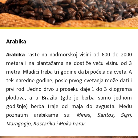
Arabika
Arabika
raste na nadmorskoj visini od 600 do 2000
metara i na plantažama ne dostiže veću visinu od 3
metra. Mladici treba tri godine da bi počela da cveta. A
tek naredne godine, posle prvog cvetanja može dati i
prvi rod. Jedno drvo u proseku daje 1 do 3 kilograma
plodova, a u Brazilu (gde je berba samo jednom
godišnje) berba traje od maja do avgusta. Među
poznatim arabikama su:
Minas, Santos, Sigri,
Maragogip, Kostarika i Moka harar.