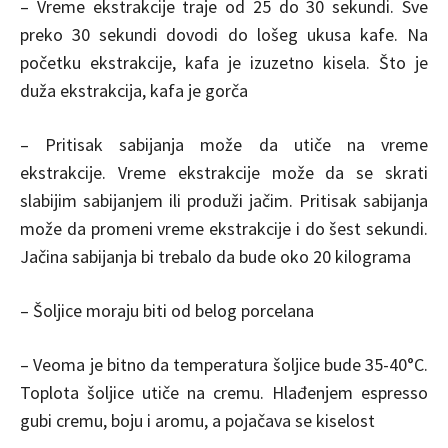
– Vreme ekstrakcije traje od 25 do 30 sekundi. Sve
preko 30 sekundi dovodi do lošeg ukusa kafe. Na
početku ekstrakcije, kafa je izuzetno kisela. Što je
duža ekstrakcija, kafa je gorča
– Pritisak sabijanja može da utiče na vreme
ekstrakcije. Vreme ekstrakcije može da se skrati
slabijim sabijanjem ili produži jačim. Pritisak sabijanja
može da promeni vreme ekstrakcije i do šest sekundi.
Jačina sabijanja bi trebalo da bude oko 20 kilograma
– Šoljice moraju biti od belog porcelana
– Veoma je bitno da temperatura šoljice bude 35-40°C.
Toplota šoljice utiče na cremu. Hlađenjem espresso
gubi cremu, boju i aromu, a pojačava se kiselost