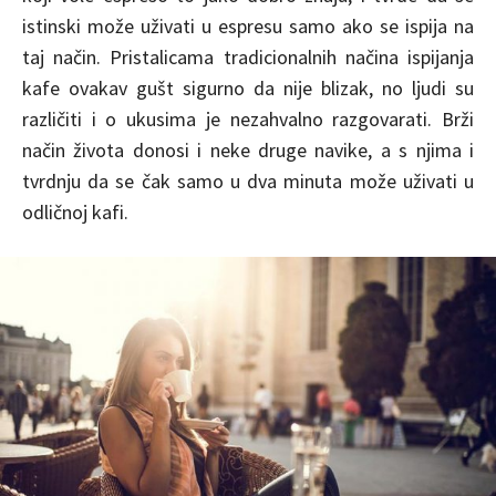
istinski može uživati u espresu samo ako se ispija na
taj način. Pristalicama tradicionalnih načina ispijanja
kafe ovakav gušt sigurno da nije blizak, no ljudi su
različiti i o ukusima je nezahvalno razgovarati. Brži
način života donosi i neke druge navike, a s njima i
tvrdnju da se čak samo u dva minuta može uživati u
odličnoj kafi.