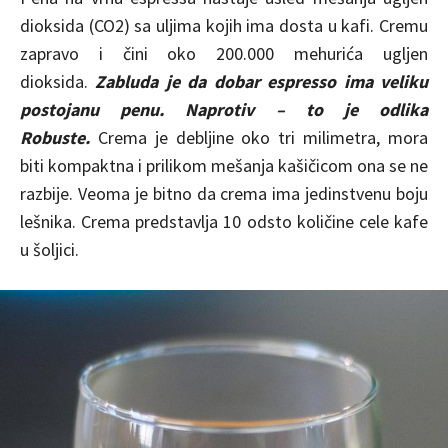
dioksida (CO2) sa uljima kojih ima dosta u kafi. Cremu
zapravo i čini oko 200.000 mehurića ugljen
dioksida.
Zabluda je da dobar espresso ima veliku
postojanu penu. Naprotiv – to je odlika
Robuste.
Crema je debljine oko tri milimetra, mora
biti kompaktna i prilikom mešanja kašičicom ona se ne
razbije. Veoma je bitno da crema ima jedinstvenu boju
lešnika. Crema predstavlja 10 odsto količine cele kafe
u šoljici.