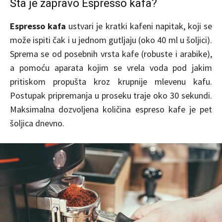
Šta je zapravo Espresso kafa?
Espresso kafa
ustvari je kratki kafeni napitak, koji se
može ispiti čak i u jednom gutljaju (oko 40 ml u šoljici).
Sprema se od posebnih vrsta kafe (robuste i arabike),
a pomoću aparata kojim se vrela voda pod jakim
pritiskom propušta kroz krupnije mlevenu kafu.
Postupak pripremanja u proseku traje oko 30 sekundi.
Maksimalna dozvoljena količina espreso kafe je pet
šoljica dnevno.