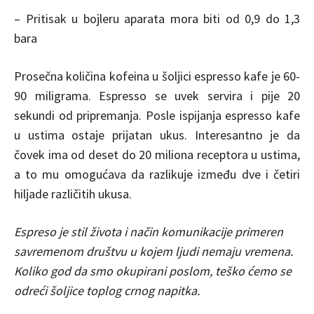
– Pritisak u bojleru aparata mora biti od 0,9 do 1,3
bara
Prosečna količina kofeina u šoljici espresso kafe je 60-
90 miligrama. Espresso se uvek servira i pije 20
sekundi od pripremanja. Posle ispijanja espresso kafe
u ustima ostaje prijatan ukus. Interesantno je da
čovek ima od deset do 20 miliona receptora u ustima,
a to mu omogućava da razlikuje između dve i četiri
hiljade različitih ukusa.
Espreso je stil života i način komunikacije primeren
savremenom društvu u kojem ljudi nemaju vremena.
Koliko god da smo okupirani poslom, teško ćemo se
odreći šoljice toplog crnog napitka.