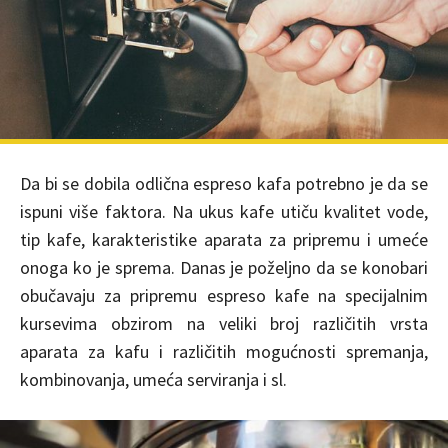
Da bi se dobila odlična espreso kafa potrebno je da se
ispuni više faktora. Na ukus kafe utiču kvalitet vode,
tip kafe, karakteristike aparata za pripremu i umeće
onoga ko je sprema. Danas je poželjno da se konobari
obučavaju za pripremu espreso kafe na specijalnim
kursevima obzirom na veliki broj različitih vrsta
aparata za kafu i različitih mogućnosti spremanja,
kombinovanja, umeća serviranja i sl.