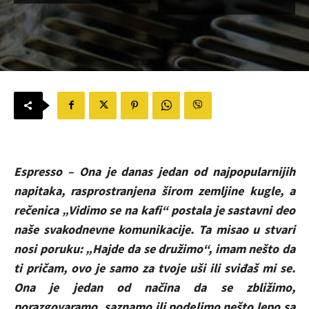
Espresso – Ona je danas jedan od najpopularnijih
napitaka, rasprostranjena širom zemljine kugle, a
rečenica „Vidimo se na kafi“ postala je sastavni deo
naše svakodnevne komunikacije. Ta misao u stvari
nosi poruku: „Hajde da se družimo“, imam nešto da
ti pričam, ovo je samo za tvoje uši ili sviđaš mi se.
Ona je jedan od načina da se zbližimo,
porazgovaramo, saznamo ili podelimo nešto lepo sa