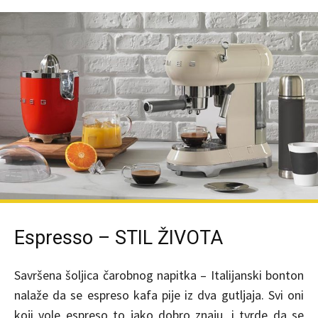
Espresso – STIL ŽIVOTA
Savršena šoljica čarobnog napitka – Italijanski bonton
nalaže da se espreso kafa pije iz dva gutljaja. Svi oni
koji vole espreso to jako dobro znaju, i tvrde da se