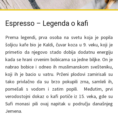
Espresso – Legenda o kafi
Prema legendi, prva osoba na svetu koja je popila
šoljicu kafe bio je Kaldi, čuvar koza u 9. veku, koji je
primetio da njegovo stado dobija dodatnu energiju
kada se hrani crvenim bobicama sa jedne biljke. On je
nabrao bobice i odneo ih muslimanskom svešteniku,
koji ih je bacio u vatru. Prženi plodovi zamirisali su
tako privlačno da su brzo pokupili zrna, samleli ih,
pomešali s vodom i zatim popili. Međutim, prvi
verodostojni dokaz o kafi potiče iz 15. veka, gde su
Sufi monasi pili ovaj napitak u području današnjeg
Jemena.