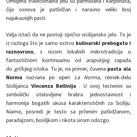
Omiljena tradicionalna jelu su parmiđana i karponata,
čija osnova je patlidžan i naravno veliki broj
najukusnijih pasti.
Valja istaći da ne postoji
tipično
sicilijansko jelo. To je
iz razloga što je samo ostrvo
kulinarski prebogato i
raznovrsno
, s nizom lokalnih mikrotradicija u
fantastičnom kontinuumu od
arapskijeg
zapada
do
grčkijeg
istoka. Tu je, na primer, čuvena
pasta ala
Norma
nazvana po operi
La Norma
, remek-delu
Sicilijanca
Vincenza Bellinija
. U ovoj testenini su
simbolički otelovljene hrabra jednostavnost i
harmonija bogatih ukusa karakterističnih za Siciliju.
Naime, posredi je testo sa prženim patlidžanom,
paradajzom, bosiljkom i rikota sirom odozgo.