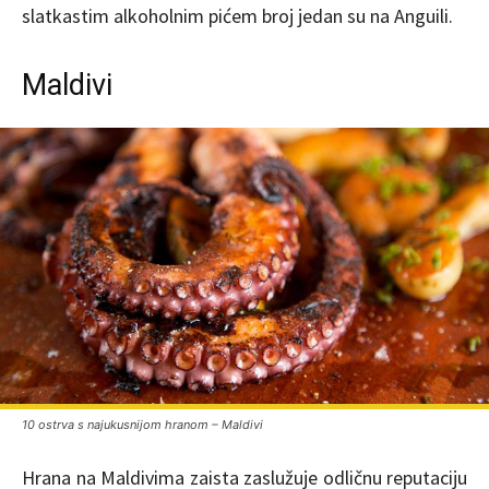
slatkastim alkoholnim pićem broj jedan su na Anguili.
Maldivi
10 ostrva s najukusnijom hranom – Maldivi
Hrana na Maldivima zaista zaslužuje odličnu reputaciju