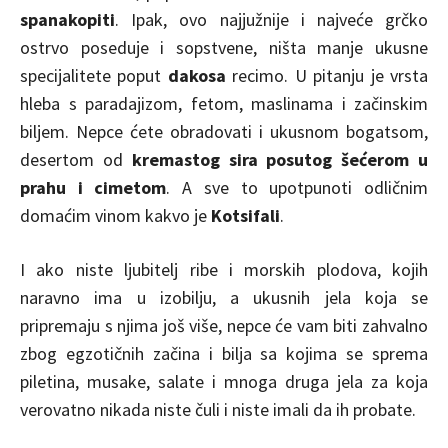
spanakopiti
. Ipak, ovo najjužnije i najveće grčko
ostrvo poseduje i sopstvene, ništa manje ukusne
specijalitete poput
dakosa
recimo. U pitanju je vrsta
hleba s paradajizom, fetom, maslinama i začinskim
biljem. Nepce ćete obradovati i ukusnom bogatsom,
desertom od
kremastog sira posutog šećerom u
prahu i cimetom
. A sve to upotpunoti odličnim
domaćim vinom kakvo je
Kotsifali
.
I ako niste ljubitelj ribe i morskih plodova, kojih
naravno ima u izobilju, a ukusnih jela koja se
pripremaju s njima još više, nepce će vam biti zahvalno
zbog egzotičnih začina i bilja sa kojima se sprema
piletina, musake, salate i mnoga druga jela za koja
verovatno nikada niste čuli i niste imali da ih probate.