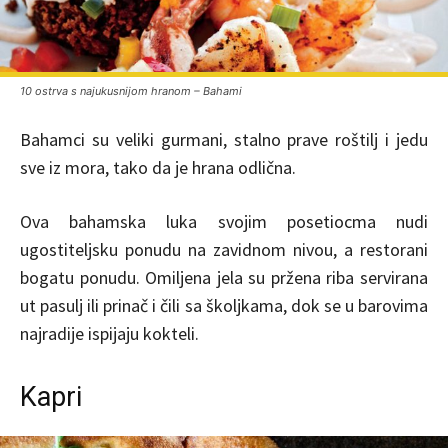
10 ostrva s najukusnijom hranom – Bahami
Bahamci su veliki gurmani, stalno prave roštilj i jedu
sve iz mora, tako da je hrana odlična.
Ova bahamska luka svojim posetiocma nudi
ugostiteljsku ponudu na zavidnom nivou, a restorani
bogatu ponudu. Omiljena jela su pržena riba servirana
ut pasulj ili prinač i čili sa školjkama, dok se u barovima
najradije ispijaju kokteli.
Kapri