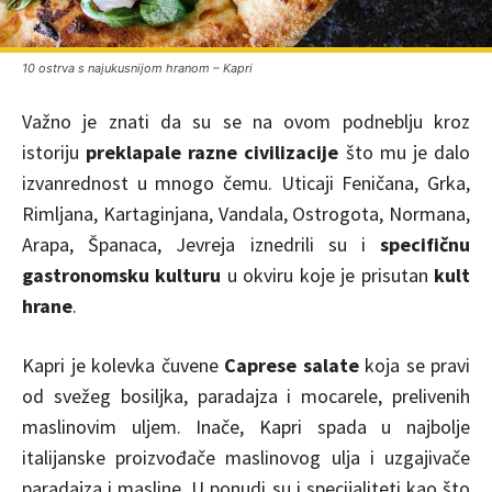
10 ostrva s najukusnijom hranom – Kapri
Važno je znati da su se na ovom podneblju kroz
istoriju
preklapale razne civilizacije
što mu je dalo
izvanrednost u mnogo čemu. Uticaji Feničana, Grka,
Rimljana, Kartaginjana, Vandala, Ostrogota, Normana,
Arapa, Španaca, Jevreja iznedrili su i
specifičnu
gastronomsku kulturu
u okviru koje je prisutan
kult
hrane
.
Kapri je kolevka čuvene
Caprese salate
koja se pravi
od svežeg bosiljka, paradajza i mocarele, prelivenih
maslinovim uljem. Inače, Kapri spada u najbolje
italijanske proizvođače maslinovog ulja i uzgajivače
paradajza i masline. U ponudi su i specijaliteti kao što