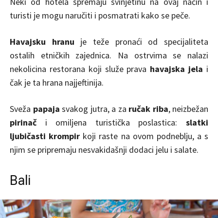
Neki od hotela spremaju svinjetinu na ovaj način i
turisti je mogu naručiti i posmatrati kako se peče.
Havajsku hranu
je teže pronaći od specijaliteta
ostalih etničkih zajednica. Na ostrvima se nalazi
nekolicina restorana koji služe prava
havajska jela
i
čak je ta hrana najjeftinija.
Sveža
papaja
svakog jutra, a za
ručak riba
, neizbežan
pirinač
i omiljena turistička poslastica:
slatki
ljubičasti krompir
koji raste na ovom podneblju, a s
njim se pripremaju nesvakidašnji dodaci jelu i salate.
Bali