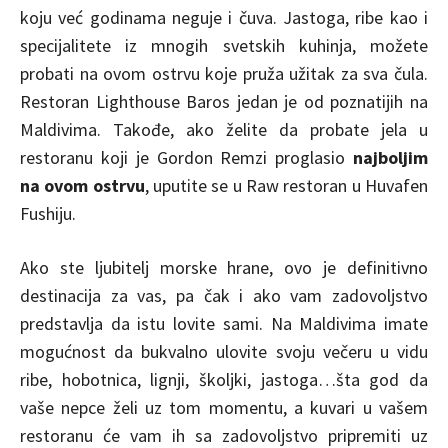
koju već godinama neguje i čuva. Jastoga, ribe kao i
specijalitete iz mnogih svetskih kuhinja, možete
probati na ovom ostrvu koje pruža užitak za sva čula.
Restoran Lighthouse Baros jedan je od poznatijih na
Maldivima. Takođe, ako želite da probate jela u
restoranu koji je Gordon Remzi proglasio
najboljim
na ovom ostrvu
, uputite se u Raw restoran u Huvafen
Fushiju.
Ako ste ljubitelj morske hrane, ovo je definitivno
destinacija za vas, pa čak i ako vam zadovoljstvo
predstavlja da istu lovite sami. Na Maldivima imate
mogućnost da bukvalno ulovite svoju večeru u vidu
ribe, hobotnica, lignji, školjki, jastoga…šta god da
vaše nepce želi uz tom momentu, a kuvari u vašem
restoranu će vam ih sa zadovoljstvo pripremiti uz