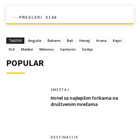
PREGLEDI
5146
TAGOVI
Anguila
Bahami
Bali
Havaji
hrana
Kapri
Krit
Maldivi
Mikonos
Santorini
Sicilija
POPULAR
SMEŠTAJ
Hotel sa najlepšim fotkama na
društvenim mrežama
DESTINACIJE