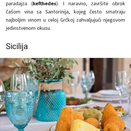
paradajza (
kefthedes
). I naravno, završite obrok
čašom vina sa Santorinija, kojeg često smatraju
najboljim vinom u celoj Grčkoj zahvaljujući njegovom
jedinstvenom okusu.
Sicilija