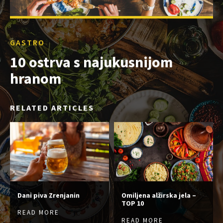
GASTRO
10 ostrva s najukusnijom
hranom
RELATED ARTICLES
Dani piva Zrenjanin
Omiljena alžirska jela –
TOP 10
READ MORE
READ MORE