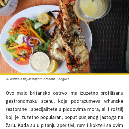
10 ostrva s najukusnijom hranom – Anguila
Ovo malo britansko ostrvo ima izuzetno profilisanu
gastronomsku scenu, koja podrazumeva vrhunske
restorane i specijalitete s plodovima mora, ali i roštilj
koji je izuzetno popularan, poput punjenog jastoga na
žaru. Kada su u pitanju aperitivi, rum i kokteli sa ovim