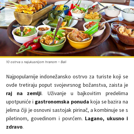
10 ostrva s najukusnijom hranom – Bali
Najpopularnije indonežansko ostrvo za turiste koji se
ovde tretiraju poput svojevrsnog božanstva, zaista je
raj na zemlji
. Uživanje u bajkovitim predelima
upotpuniće i
gastronomska ponuda
koja se bazira na
jelima čiji je osnovni sastojak pirinač, a kombinuje se s
piletinom, govedinom i povrćem.
Lagano, ukusno i
zdravo
.