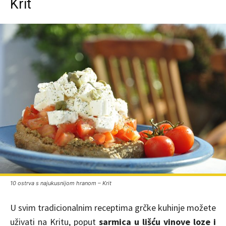
Krit
10 ostrva s najukusnijom hranom – Krit
U svim tradicionalnim receptima grčke kuhinje možete
uživati na Kritu, poput
sarmica u lišću vinove loze i