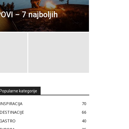
I – 7 najboljih
Popularne kategorije
INSPIRACIJA
70
DESTINACIJE
66
GASTRO
40