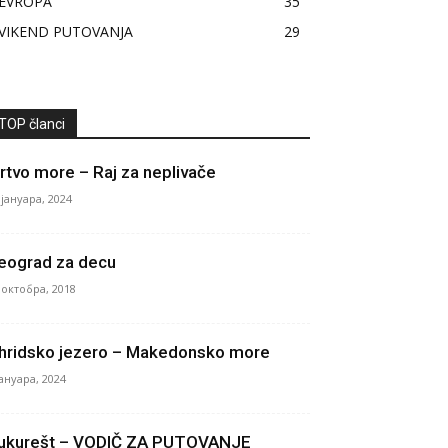
EVROPA
35
VIKEND PUTOVANJA
29
TOP članci
rtvo more – Raj za neplivače
 јануара, 2024
eograd za decu
 октобра, 2018
hridsko jezero – Makedonsko more
јануара, 2024
ukurešt – VODIČ ZA PUTOVANJE