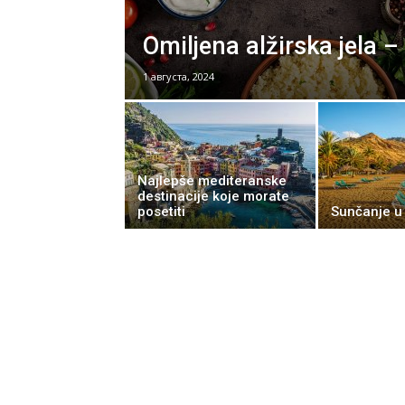
Omiljena alžirska jela 
1 августа, 2024
Najlepše mediteranske
destinacije koje morate
posetiti
Sunčanje u