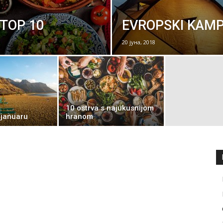
– TOP 10
EVROPSKI KAMPOV
20 јуна, 2018
10 ostrva s najukusnijom
 januaru
hranom