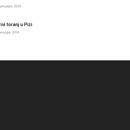
 јануара, 2024
ivi toranj u Pizi
јануара, 2024