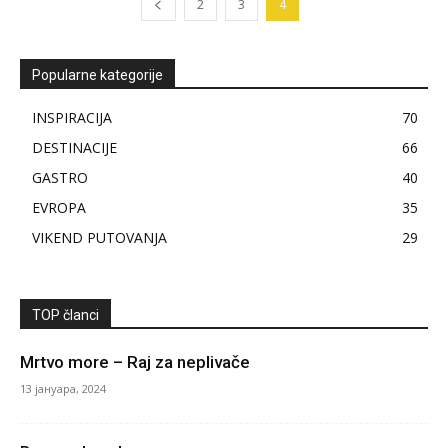
2
3
4
Popularne kategorije
INSPIRACIJA
70
DESTINACIJE
66
GASTRO
40
EVROPA
35
VIKEND PUTOVANJA
29
TOP članci
Mrtvo more – Raj za neplivače
13 јануара, 2024