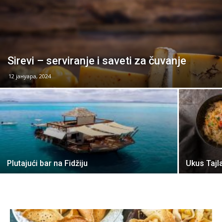
Sirevi – serviranje i saveti za čuvanje
12 јануара, 2024
Plutajući bar na Fidžiju
Ukus Tajl